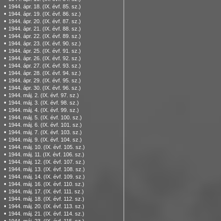
•
1944. ápr. 18. (IX. évf. 85. sz.)
•
1944. ápr. 19. (IX. évf. 86. sz.)
•
1944. ápr. 20. (IX. évf. 87. sz.)
•
1944. ápr. 21. (IX. évf. 88. sz.)
•
1944. ápr. 22. (IX. évf. 89. sz.)
•
1944. ápr. 23. (IX. évf. 90. sz.)
•
1944. ápr. 25. (IX. évf. 91. sz.)
•
1944. ápr. 26. (IX. évf. 92. sz.)
•
1944. ápr. 27. (IX. évf. 93. sz.)
•
1944. ápr. 28. (IX. évf. 94. sz.)
•
1944. ápr. 29. (IX. évf. 95. sz.)
•
1944. ápr. 30. (IX. évf. 96. sz.)
•
1944. máj. 2. (IX. évf. 97. sz.)
•
1944. máj. 3. (IX. évf. 98. sz.)
•
1944. máj. 4. (IX. évf. 99. sz.)
•
1944. máj. 5. (IX. évf. 100. sz.)
•
1944. máj. 6. (IX. évf. 101. sz.)
•
1944. máj. 7. (IX. évf. 103. sz.)
•
1944. máj. 9. (IX. évf. 104. sz.)
•
1944. máj. 10. (IX. évf. 105. sz.)
•
1944. máj. 11. (IX. évf. 106. sz.)
•
1944. máj. 12. (IX. évf. 107. sz.)
•
1944. máj. 13. (IX. évf. 108. sz.)
•
1944. máj. 14. (IX. évf. 109. sz.)
•
1944. máj. 16. (IX. évf. 110. sz.)
•
1944. máj. 17. (IX. évf. 111. sz.)
•
1944. máj. 18. (IX. évf. 112. sz.)
•
1944. máj. 20. (IX. évf. 113. sz.)
•
1944. máj. 21. (IX. évf. 114. sz.)
•