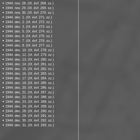
•
1944. nov. 28. (IX. évf. 268. sz.)
•
1944. nov. 29. (IX. évf. 269. sz.)
•
1944. nov. 30. (IX. évf. 270. sz.)
•
1944. dec. 1. (IX. évf. 271. sz.)
•
1944. dec. 2. (IX. évf. 272. sz.)
•
1944. dec. 3. (IX. évf. 273. sz.)
•
1944. dec. 5. (IX. évf. 274. sz.)
•
1944. dec. 6. (IX. évf. 275. sz.)
•
1944. dec. 7. (IX. évf. 276. sz.)
•
1944. dec. 8. (IX. évf. 277. sz.)
•
1944. dec. 10. (IX. évf. 278. sz.)
•
1944. dec. 12. (IX. évf. 279. sz.)
•
1944. dec. 13. (IX. évf. 280. sz.)
•
1944. dec. 14. (IX. évf. 281. sz.)
•
1944. dec. 15. (IX. évf. 282. sz.)
•
1944. dec. 16. (IX. évf. 283. sz.)
•
1944. dec. 17. (IX. évf. 284. sz.)
•
1944. dec. 19. (IX. évf. 285. sz.)
•
1944. dec. 20. (IX. évf. 286. sz.)
•
1944. dec. 21. (IX. évf. 287. sz.)
•
1944. dec. 22. (IX. évf. 288. sz.)
•
1944. dec. 23. (IX. évf. 289. sz.)
•
1944. dec. 24. (IX. évf. 289. sz.)
•
1944. dec. 28. (IX. évf. 290. sz.)
•
1944. dec. 29. (IX. évf. 291. sz.)
•
1944. dec. 30. (IX. évf. 292. sz.)
•
1944. dec. 31. (IX. évf. 293. sz.)