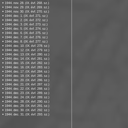
•
1944. nov. 28. (IX. évf. 268. sz.)
•
1944. nov. 29. (IX. évf. 269. sz.)
•
1944. nov. 30. (IX. évf. 270. sz.)
•
1944. dec. 1. (IX. évf. 271. sz.)
•
1944. dec. 2. (IX. évf. 272. sz.)
•
1944. dec. 3. (IX. évf. 273. sz.)
•
1944. dec. 5. (IX. évf. 274. sz.)
•
1944. dec. 6. (IX. évf. 275. sz.)
•
1944. dec. 7. (IX. évf. 276. sz.)
•
1944. dec. 8. (IX. évf. 277. sz.)
•
1944. dec. 10. (IX. évf. 278. sz.)
•
1944. dec. 12. (IX. évf. 279. sz.)
•
1944. dec. 13. (IX. évf. 280. sz.)
•
1944. dec. 14. (IX. évf. 281. sz.)
•
1944. dec. 15. (IX. évf. 282. sz.)
•
1944. dec. 16. (IX. évf. 283. sz.)
•
1944. dec. 17. (IX. évf. 284. sz.)
•
1944. dec. 19. (IX. évf. 285. sz.)
•
1944. dec. 20. (IX. évf. 286. sz.)
•
1944. dec. 21. (IX. évf. 287. sz.)
•
1944. dec. 22. (IX. évf. 288. sz.)
•
1944. dec. 23. (IX. évf. 289. sz.)
•
1944. dec. 24. (IX. évf. 289. sz.)
•
1944. dec. 28. (IX. évf. 290. sz.)
•
1944. dec. 29. (IX. évf. 291. sz.)
•
1944. dec. 30. (IX. évf. 292. sz.)
•
1944. dec. 31. (IX. évf. 293. sz.)