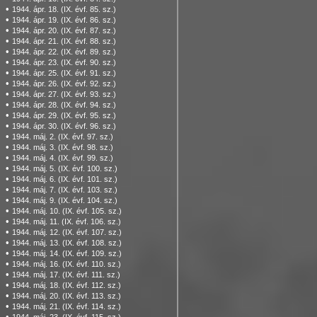
•
1944. ápr. 18. (IX. évf. 85. sz.)
•
1944. ápr. 19. (IX. évf. 86. sz.)
•
1944. ápr. 20. (IX. évf. 87. sz.)
•
1944. ápr. 21. (IX. évf. 88. sz.)
•
1944. ápr. 22. (IX. évf. 89. sz.)
•
1944. ápr. 23. (IX. évf. 90. sz.)
•
1944. ápr. 25. (IX. évf. 91. sz.)
•
1944. ápr. 26. (IX. évf. 92. sz.)
•
1944. ápr. 27. (IX. évf. 93. sz.)
•
1944. ápr. 28. (IX. évf. 94. sz.)
•
1944. ápr. 29. (IX. évf. 95. sz.)
•
1944. ápr. 30. (IX. évf. 96. sz.)
•
1944. máj. 2. (IX. évf. 97. sz.)
•
1944. máj. 3. (IX. évf. 98. sz.)
•
1944. máj. 4. (IX. évf. 99. sz.)
•
1944. máj. 5. (IX. évf. 100. sz.)
•
1944. máj. 6. (IX. évf. 101. sz.)
•
1944. máj. 7. (IX. évf. 103. sz.)
•
1944. máj. 9. (IX. évf. 104. sz.)
•
1944. máj. 10. (IX. évf. 105. sz.)
•
1944. máj. 11. (IX. évf. 106. sz.)
•
1944. máj. 12. (IX. évf. 107. sz.)
•
1944. máj. 13. (IX. évf. 108. sz.)
•
1944. máj. 14. (IX. évf. 109. sz.)
•
1944. máj. 16. (IX. évf. 110. sz.)
•
1944. máj. 17. (IX. évf. 111. sz.)
•
1944. máj. 18. (IX. évf. 112. sz.)
•
1944. máj. 20. (IX. évf. 113. sz.)
•
1944. máj. 21. (IX. évf. 114. sz.)
•