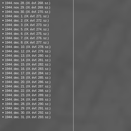
•
1944. nov. 28. (IX. évf. 268. sz.)
•
1944. nov. 29. (IX. évf. 269. sz.)
•
1944. nov. 30. (IX. évf. 270. sz.)
•
1944. dec. 1. (IX. évf. 271. sz.)
•
1944. dec. 2. (IX. évf. 272. sz.)
•
1944. dec. 3. (IX. évf. 273. sz.)
•
1944. dec. 5. (IX. évf. 274. sz.)
•
1944. dec. 6. (IX. évf. 275. sz.)
•
1944. dec. 7. (IX. évf. 276. sz.)
•
1944. dec. 8. (IX. évf. 277. sz.)
•
1944. dec. 10. (IX. évf. 278. sz.)
•
1944. dec. 12. (IX. évf. 279. sz.)
•
1944. dec. 13. (IX. évf. 280. sz.)
•
1944. dec. 14. (IX. évf. 281. sz.)
•
1944. dec. 15. (IX. évf. 282. sz.)
•
1944. dec. 16. (IX. évf. 283. sz.)
•
1944. dec. 17. (IX. évf. 284. sz.)
•
1944. dec. 19. (IX. évf. 285. sz.)
•
1944. dec. 20. (IX. évf. 286. sz.)
•
1944. dec. 21. (IX. évf. 287. sz.)
•
1944. dec. 22. (IX. évf. 288. sz.)
•
1944. dec. 23. (IX. évf. 289. sz.)
•
1944. dec. 24. (IX. évf. 289. sz.)
•
1944. dec. 28. (IX. évf. 290. sz.)
•
1944. dec. 29. (IX. évf. 291. sz.)
•
1944. dec. 30. (IX. évf. 292. sz.)
•
1944. dec. 31. (IX. évf. 293. sz.)