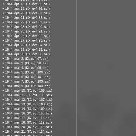
•
1944. ápr. 18. (IX. évf. 85. sz.)
•
1944. ápr. 19. (IX. évf. 86. sz.)
•
1944. ápr. 20. (IX. évf. 87. sz.)
•
1944. ápr. 21. (IX. évf. 88. sz.)
•
1944. ápr. 22. (IX. évf. 89. sz.)
•
1944. ápr. 23. (IX. évf. 90. sz.)
•
1944. ápr. 25. (IX. évf. 91. sz.)
•
1944. ápr. 26. (IX. évf. 92. sz.)
•
1944. ápr. 27. (IX. évf. 93. sz.)
•
1944. ápr. 28. (IX. évf. 94. sz.)
•
1944. ápr. 29. (IX. évf. 95. sz.)
•
1944. ápr. 30. (IX. évf. 96. sz.)
•
1944. máj. 2. (IX. évf. 97. sz.)
•
1944. máj. 3. (IX. évf. 98. sz.)
•
1944. máj. 4. (IX. évf. 99. sz.)
•
1944. máj. 5. (IX. évf. 100. sz.)
•
1944. máj. 6. (IX. évf. 101. sz.)
•
1944. máj. 7. (IX. évf. 103. sz.)
•
1944. máj. 9. (IX. évf. 104. sz.)
•
1944. máj. 10. (IX. évf. 105. sz.)
•
1944. máj. 11. (IX. évf. 106. sz.)
•
1944. máj. 12. (IX. évf. 107. sz.)
•
1944. máj. 13. (IX. évf. 108. sz.)
•
1944. máj. 14. (IX. évf. 109. sz.)
•
1944. máj. 16. (IX. évf. 110. sz.)
•
1944. máj. 17. (IX. évf. 111. sz.)
•
1944. máj. 18. (IX. évf. 112. sz.)
•
1944. máj. 20. (IX. évf. 113. sz.)
•
1944. máj. 21. (IX. évf. 114. sz.)
•